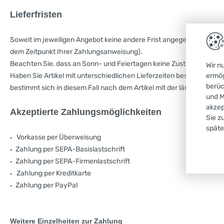
Lieferfristen
Soweit im jeweiligen Angebot keine andere Frist angegeben ist, erf
dem Zeitpunkt Ihrer Zahlungsanweisung).
Beachten Sie, dass an Sonn- und Feiertagen keine Zustellung erfolg
Wir n
ermög
Haben Sie Artikel mit unterschiedlichen Lieferzeiten bestellt, ve
berüc
bestimmt sich in diesem Fall nach dem Artikel mit der längsten Liefe
und M
akzep
Akzeptierte Zahlungsmöglichkeiten
Sie z
späte
-
Vorkasse per Überweisung
-
Zahlung per SEPA-Basislastschrift
-
Zahlung per SEPA-Firmenlastschrift
-
Zahlung per Kreditkarte
-
Zahlung per PayPal
Weitere Einzelheiten zur Zahlung