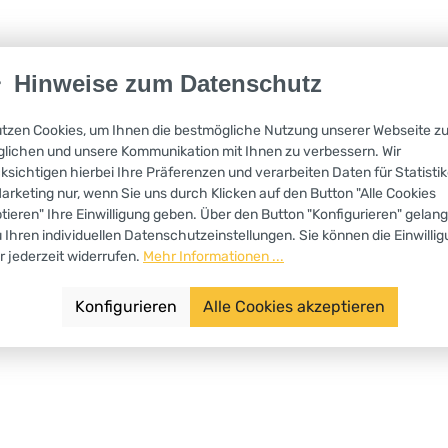
Hinweise zum Datenschutz
olgt die Lieferung der Ware im Inland (Deutschland) innerhalb von 5-1
t.
utzen Cookies, um Ihnen die bestmögliche Nutzung unserer Webseite z
lichen und unsere Kommunikation mit Ihnen zu verbessern. Wir
rsenden wir die Ware in einer gemeinsamen Sendung, sofern wir keine a
ksichtigen hierbei Ihre Präferenzen und verarbeiten Daten für Statisti
rzeit den Sie bestellt haben.
arketing nur, wenn Sie uns durch Klicken auf den Button "Alle Cookies
tieren" Ihre Einwilligung geben. Über den Button "Konfigurieren" gelan
u Ihren individuellen Datenschutzeinstellungen. Sie können die Einwilli
r jederzeit widerrufen.
Mehr Informationen ...
Konfigurieren
Alle Cookies akzeptieren