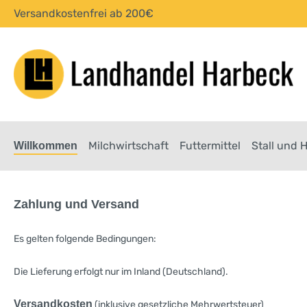
Versandkostenfrei ab 200€
springen
Zur Hauptnavigation springen
Milchwirtschaft
Futtermittel
Stall und 
Willkommen
Zahlung und Versand
Es gelten folgende Bedingungen:
Die Lieferung erfolgt nur im Inland (Deutschland).
Versandkosten
(inklusive gesetzliche Mehrwertsteuer)