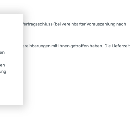
4 Tagen nach Vertragsschluss (bei vereinbarter Vorauszahlung nach
u
bweichenden Vereinbarungen mit Ihnen getroffen haben.
Die Lieferzeit
ken
gen
gung