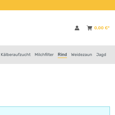
0,00 €*
Kälberaufzucht
Milchfilter
Weidezaun
Jagd
Rind