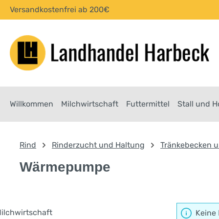
Versandkostenfrei ab 200€
springen
Zur Hauptnavigation springen
Willkommen
Milchwirtschaft
Futtermittel
Stall und 
Rind
Rinderzucht und Haltung
Tränkebecken u
Wärmepumpe
ilchwirtschaft
Keine