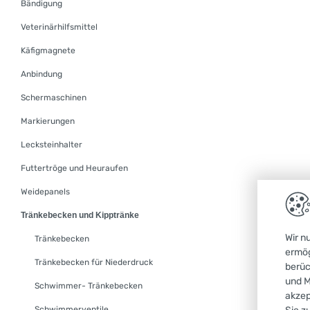
Bändigung
Veterinärhilfsmittel
Käfigmagnete
Anbindung
Schermaschinen
Markierungen
Lecksteinhalter
Futtertröge und Heuraufen
Weidepanels
Tränkebecken und Kipptränke
Wir n
Tränkebecken
ermög
Tränkebecken für Niederdruck
berüc
und M
Schwimmer- Tränkebecken
akzep
Schwimmerventile