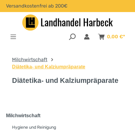
Versandkostenfrei ab 200€
alt springen
0,00 €*
Milchwirtschaft
Diätetika- und Kalziumpräparate
Diätetika- und Kalziumpräparate
Milchwirtschaft
Hygiene und Reinigung