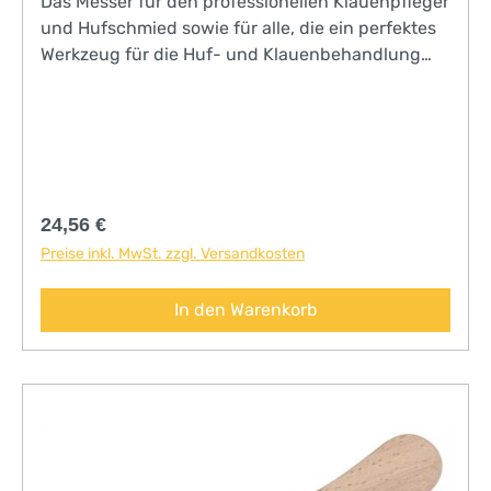
Das Messer für den professionellen Klauenpfleger
und Hufschmied sowie für alle, die ein perfektes
Werkzeug für die Huf- und Klauenbehandlung
benötigen!• hochlegierter Spezialstahl für lange
Standzeit und Schleifbarkeit• 0° Skalpell-Schliff
für außerordentliche Schärfe und
Schneidverhalten• ergonomischer Griff aus
wärmebehandeltem Buchenholzscharf wie ein
Skalpell
Regulärer Preis:
24,56 €
Preise inkl. MwSt. zzgl. Versandkosten
In den Warenkorb