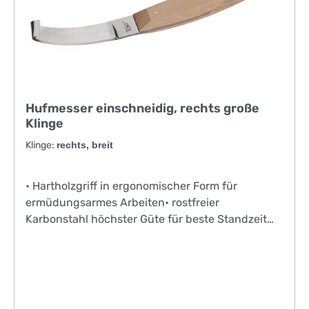
Hufmesser einschneidig, rechts große
Klinge
Klinge:
rechts, breit
• Hartholzgriff in ergonomischer Form für
ermüdungsarmes Arbeiten• rostfreier
Karbonstahl höchster Güte für beste Standzeit
und Nachschleifbarkeit• 2-Phasen-Schliff für
höchste Präzision• für Veterinäre, Huf- und
Klauenpfleger sowie Landwirte