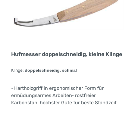
Hufmesser doppelschneidig, kleine Klinge
Klinge:
doppelschneidig, schmal
• Hartholzgriff in ergonomischer Form für
ermüdungsarmes Arbeiten• rostfreier
Karbonstahl höchster Güte für beste Standzeit
und Nachschleifbarkeit• 2-Phasen-Schliff für
höchste Präzision• für Veterinäre, Huf- und
Klauenpfleger sowie Landwirte