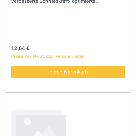
verbesserte Schneidkraft• optimierte
Schleifbarkeit• überarbeiteter Klingenradius für
noch genaueres Arbeiten• ergonomisch
geformter Edelholzgriff für ermüdungsarmes
Arbeiten
Regulärer Preis:
12,64 €
Preise inkl. MwSt. zzgl. Versandkosten
In den Warenkorb