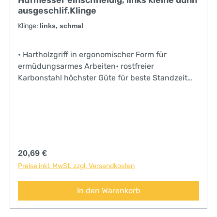
Hufmesser einschneidig, links kleine dünn
ausgeschlif.Klinge
Klinge:
links, schmal
• Hartholzgriff in ergonomischer Form für
ermüdungsarmes Arbeiten• rostfreier
Karbonstahl höchster Güte für beste Standzeit
und Nachschleifbarkeit• 2-Phasen-Schliff für
höchste Präzision• mit extrascharfem
Skalpellschliff• für professionelle AnwenderProfi-
Werkzeug!
Regulärer Preis:
20,69 €
Preise inkl. MwSt. zzgl. Versandkosten
In den Warenkorb