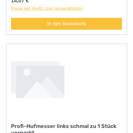
Regulärer Preis:
14,07 €
Preise inkl. MwSt. zzgl. Versandkosten
In den Warenkorb
Profi-Hufmesser links schmal zu 1 Stück
verpackt