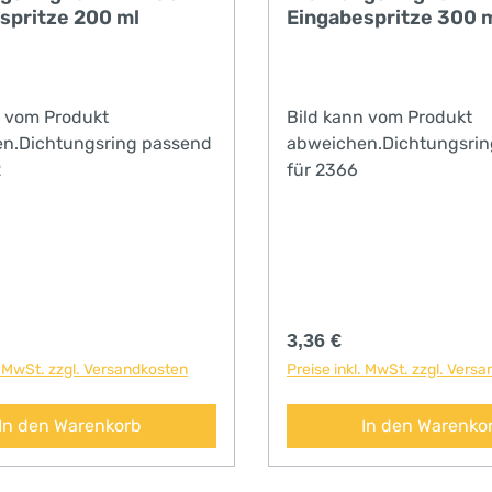
spritze 200 ml
Eingabespritze 300 
tlich mit verstärkten
r den rauen Einsatz•
 x 17 mm mit
euerDer
n vom Produkt
Bild kann vom Produkt
ubungsapparat Blitz ist
n.Dichtungsring passend
abweichen.Dichtungsrin
ubehörset erhältlich. (Art.
2
für 2366
) Im Set enthalten sind:•
ubungsapparat Blitz (Art.
)• Reinigungsset•
ßset• Schmieröl 50 ml
l)• 3 Aussparungen für
n• im Kunststoffkoffer
Neue
r Preis:
Regulärer Preis:
3,36 €
itsfunktionenDer
. MwSt. zzgl. Versandkosten
Preise inkl. MwSt. zzgl. Vers
gel verhindert ein
tes Auslösen des
In den Warenkorb
In den Warenko
as Patronenlager wurde so
rt, dass die Vorgaben der
tändige Internationale