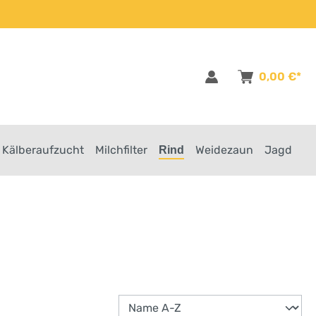
0,00 €*
Kälberaufzucht
Milchfilter
Weidezaun
Jagd
Rind