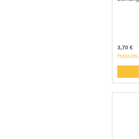
Kanülend
Reguläre
3,70 €
Preise inkl