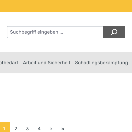
Hofbedarf
Arbeit und Sicherheit
Schädlingsbekämpfung
Seite
Seite
Seite
Seite
1
2
3
4