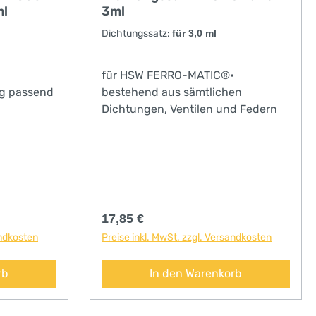
ml
3ml
Dichtungssatz:
für 3,0 ml
für HSW FERRO-MATIC®•
g passend
bestehend aus sämtlichen
Dichtungen, Ventilen und Federn
Regulärer Preis:
17,85 €
andkosten
Preise inkl. MwSt. zzgl. Versandkosten
rb
In den Warenkorb