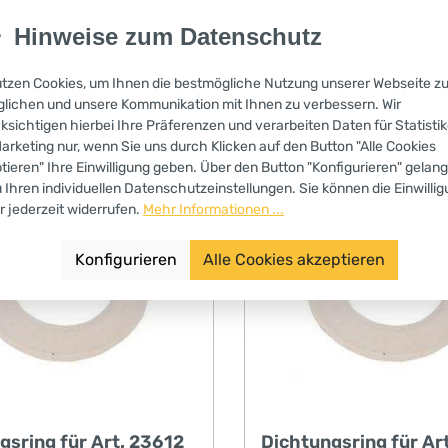
Sitz des
r Preis:
Regulärer Preis:
3,70 €
ssstückes• Schutz gegen
Hinweise zum Datenschutz
. MwSt. zzgl. Versandkosten
Preise inkl. MwSt. zzgl. Vers
tes Lösen des
kes beim Schuss• geringer
utzen Cookies, um Ihnen die bestmögliche Nutzung unserer Webseite z
In den Warenkorb
In den Warenko
ag durch besonders
lichen und unsere Kommunikation mit Ihnen zu verbessern. Wir
ksichtigen hierbei Ihre Präferenzen und verarbeiten Daten für Statisti
usführung• Sicherheit
arketing nur, wenn Sie uns durch Klicken auf den Button "Alle Cookies
gewolltes Abschießen
tieren" Ihre Einwilligung geben. Über den Button "Konfigurieren" gelan
eigabe des Schlagbolzens
u Ihren individuellen Datenschutzeinstellungen. Sie können die Einwilli
h völligem Durchdrücken
r jederzeit widerrufen.
Mehr Informationen ...
gshebels• Durch den
t wird ein versehentliches
Konfigurieren
Alle Cookies akzeptieren
es Apparates auf den
ebel vermieden• Das
n des Bolzens löst
h eine Druckwelle aus, die
d sofort eine sichere
g des Tieres zur Folge
rch kann das Tier
rei geschlachtet werden.•
gsring für Art. 23612
Dichtungsring für Ar