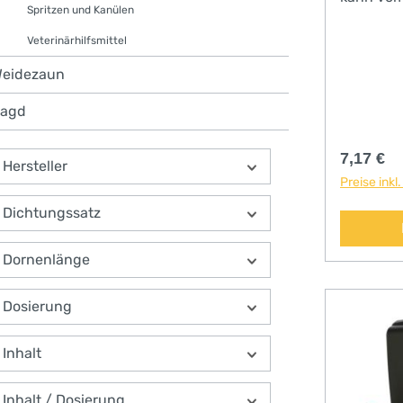
Spritzen und Kanülen
Veterinärhilfsmittel
eidezaun
agd
Reguläre
7,17 €
Hersteller
Preise inkl
Dichtungssatz
Dornenlänge
Dosierung
Inhalt
Inhalt / Dosierung