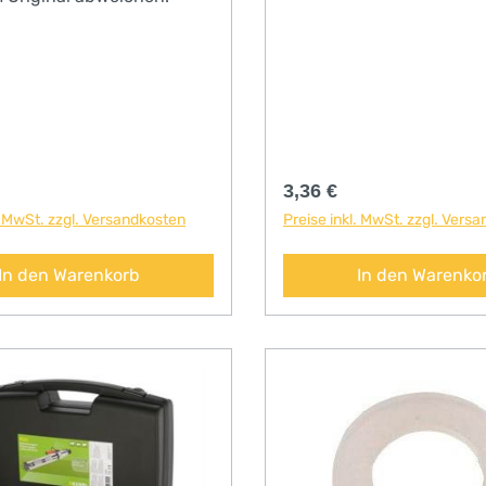
r Preis:
Regulärer Preis:
3,36 €
. MwSt. zzgl. Versandkosten
Preise inkl. MwSt. zzgl. Vers
In den Warenkorb
In den Warenko