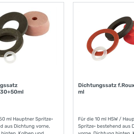
on zur Prüfung von
waffen) erfüllt sind und
geren Kartuschen (z. B. 9
 eingeführt werden
gssatz
Dichtungssatz f.Roux
.30+50ml
ml
50 ml Hauptner Spritze•
Für die 10 ml HSW / Hau
d aus Dichtung vorne,
Spritze• bestehend aus 
 hinten, Kolben und
vorne, Dichtung hinten,