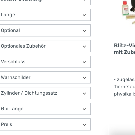
Länge
Optional
Blitz-V
Optionales Zubehör
mit Zub
Verschluss
Warnschilder
• zugelas
Tierbetä
Zylinder / Dichtungssatz
physikal
Bundesan
in Deutsc
Ø x Länge
hochwert
massiver
Preis
Verschra