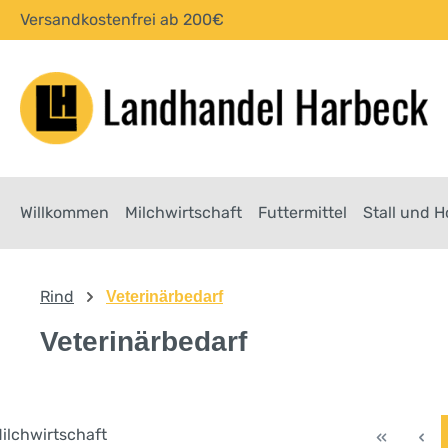
Versandkostenfrei ab 200€
springen
Zur Hauptnavigation springen
Willkommen
Milchwirtschaft
Futtermittel
Stall und 
Rind
Veterinärbedarf
Veterinärbedarf
ilchwirtschaft