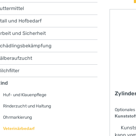
uttermittel
tall und Hofbedarf
rbeit und Sicherheit
chädlingsbekämpfung
älberaufzucht
ilchfilter
ind
Zylinde
Huf- und Klauenpflege
Rinderzucht und Haltung
Optio
Kunststoff
Ohrmarkierung
Kunststo
Veterinärbedarf
kann vom