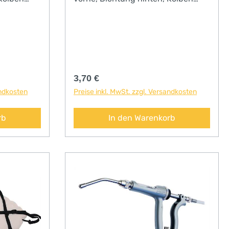
und Kanülendichtung
Regulärer Preis:
3,70 €
andkosten
Preise inkl. MwSt. zzgl. Versandkosten
rb
In den Warenkorb