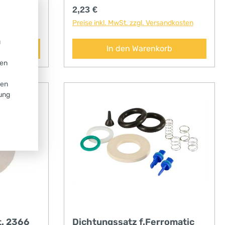
Regulärer Preis:
2,23 €
andkosten
Preise inkl. MwSt. zzgl. Versandkosten
u
rb
In den Warenkorb
ken
gen
gung
t. 2366
Dichtungssatz f.Ferromatic