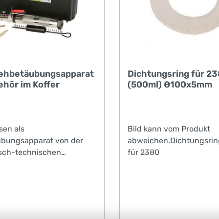
iehbetäubungsapparat
Dichtungsring für 2
ehör im Koffer
(500ml) Ø100x5mm
sen als
Bild kann vom Produkt
ubungsapparat von der
abweichen.Dichtungsrin
isch-technischen
für 2380
stalt (PTB) Braunschweig
hland• vernickelte,
ige Ausführung in
 Bauweise• massive
ubung gewährleistet