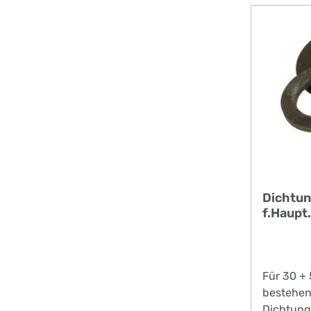
Kommissi
Handfeuer
keine län
x 27 mm)
können.
Dichtun
f.Haupt
Für 30 + 
bestehen
Dichtung