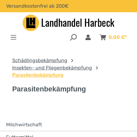
Versandkostenfrei ab 200€
alt springen
0,00 €*
Schädlingsbekämpfung
Insekten- und Fliegenbekämpfung
Parasitenbekämpfung
Parasitenbekämpfung
Milchwirtschaft