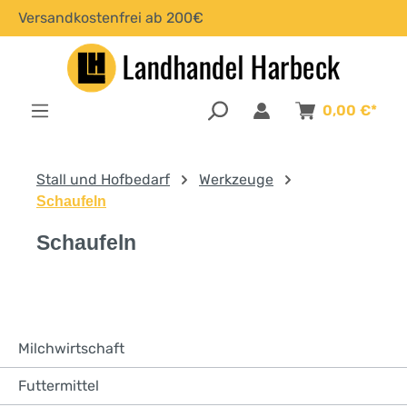
Versandkostenfrei ab 200€
alt springen
0,00 €*
Stall und Hofbedarf
Werkzeuge
Schaufeln
Schaufeln
Milchwirtschaft
Futtermittel