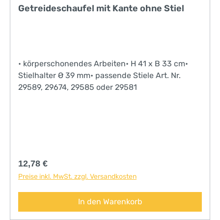
Getreideschaufel mit Kante ohne Stiel
• körperschonendes Arbeiten• H 41 x B 33 cm•
Stielhalter Ø 39 mm• passende Stiele Art. Nr.
29589, 29674, 29585 oder 29581
Regulärer Preis:
12,78 €
Preise inkl. MwSt. zzgl. Versandkosten
In den Warenkorb