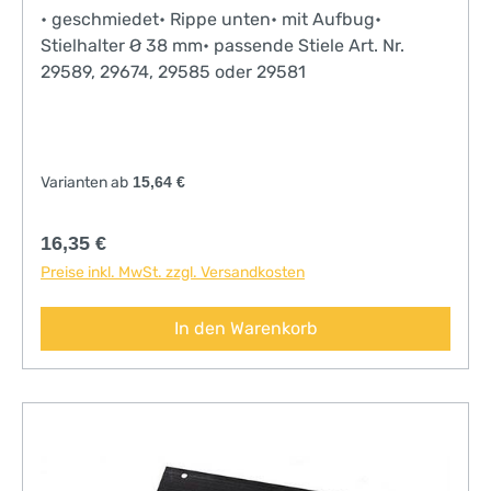
• geschmiedet• Rippe unten• mit Aufbug•
Stielhalter Ø 38 mm• passende Stiele Art. Nr.
29589, 29674, 29585 oder 29581
Varianten ab
15,64 €
Regulärer Preis:
16,35 €
Preise inkl. MwSt. zzgl. Versandkosten
In den Warenkorb