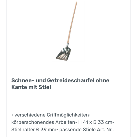
Schnee- und Getreideschaufel ohne
Kante mit Stiel
• verschiedene Griffmöglichkeiten•
körperschonendes Arbeiten• H 41 x B 33 cm•
Stielhalter Ø 39 mm• passende Stiele Art. Nr.
29589, 29674, 29585 oder 29581