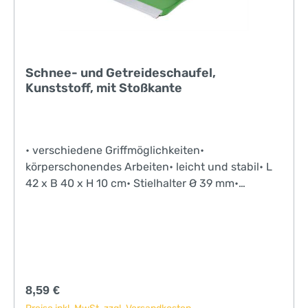
Schnee- und Getreideschaufel,
Kunststoff, mit Stoßkante
• verschiedene Griffmöglichkeiten•
körperschonendes Arbeiten• leicht und stabil• L
42 x B 40 x H 10 cm• Stielhalter Ø 39 mm•
passende Stiele Art. Nr. 29589 oder 29581
Regulärer Preis:
8,59 €