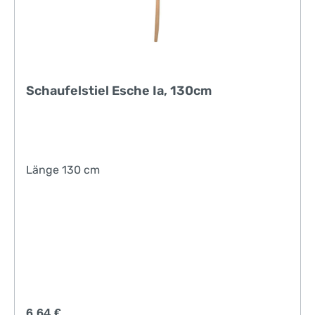
Schaufelstiel Esche Ia, 130cm
Länge 130 cm
Regulärer Preis:
6,64 €