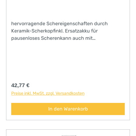
hervorragende Schereigenschaften durch
Keramik-Scherkopfinkl. Ersatzakku für
pausenloses Scherenkann auch mit
angestecktem Ladekabel betrieben werdeninkl.
umfangreichem Zubehör mit 4 Aufsteckkämmen
für 3, 6, 9 und 12 mm Schurhöhe
Regulärer Preis:
42,77 €
Preise inkl. MwSt. zzgl. Versandkosten
In den Warenkorb