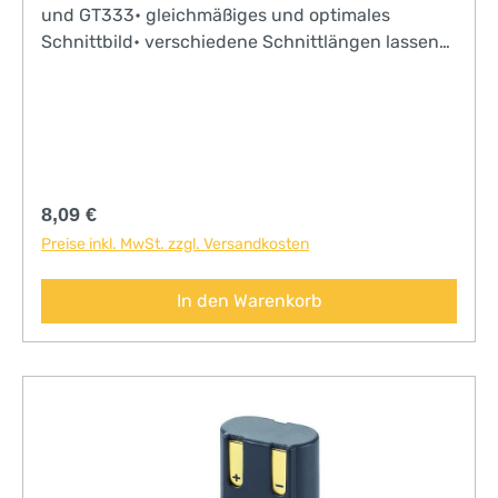
und GT333• gleichmäßiges und optimales
Schnittbild• verschiedene Schnittlängen lassen
sich leicht umsetzen• gleitet leicht durch das
Fell• einfach und schnell aufsteckbar• Set GT130
bestehend aus 5 SnapOn AufsteckkämmenJetzt
auch einzeln erhältlich!
Regulärer Preis:
8,09 €
Preise inkl. MwSt. zzgl. Versandkosten
In den Warenkorb