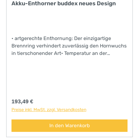
Akku-Enthorner buddex neues Design
• artgerechte Enthornung: Der einzigartige
Brennring verhindert zuverlässig den Hornwuchs
in tierschonender Art• Temperatur an der
Brennspitze: Durch die hohe Temperatur von 700
°C am Brennring wird die Enthornung für das
Kalb zu einer Sekundenangelegenheit• die
Aufheizphase beginnt erst durch Druck gegen
den Hornansatz. Es gibt keinen Schaft, der
komplett aufgeheizt wird und somit kein
Regulärer Preis:
193,49 €
Verbrennungsrisiko für den Anwender• der
Preise inkl. MwSt. zzgl. Versandkosten
Buddex heizt in lediglich 4 Sekunden auf 700 °C!•
garantiert dank Akku maximale
In den Warenkorb
Bewegungsfreiheit beim Enthornen, keine
störenden Kabel• Einhandbedienung ermöglicht