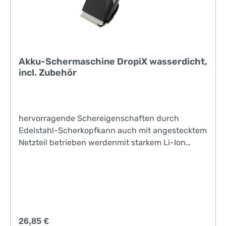
Akku-Schermaschine DropiX wasserdicht,
incl. Zubehör
hervorragende Schereigenschaften durch
Edelstahl-Scherkopfkann auch mit angestecktem
Netzteil betrieben werdenmit starkem Li-Ion
AkkuIPX7 = wasserdicht
Regulärer Preis:
26,85 €