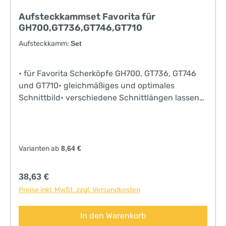
Aufsteckkammset Favorita für
GH700,GT736,GT746,GT710
Aufsteckkamm:
Set
• für Favorita Scherköpfe GH700, GT736, GT746
und GT710• gleichmäßiges und optimales
Schnittbild• verschiedene Schnittlängen lassen
sich leicht umsetzen• gleitet leicht durch das
Fell• einfach und schnell aufsteckbar• Set GT170
bestehend aus 5 AufsteckkämmenJetzt auch
einzeln erhältlich!Für Favorita-Modelle älter als
Varianten ab
8,64 €
Produktionsdatum März 2016 benötigen Sie
zusätzlich das Schwalbenschwanzset GT145 um
Regulärer Preis:
38,63 €
die Aufsteckkämme benutzen zu können!
Preise inkl. MwSt. zzgl. Versandkosten
In den Warenkorb