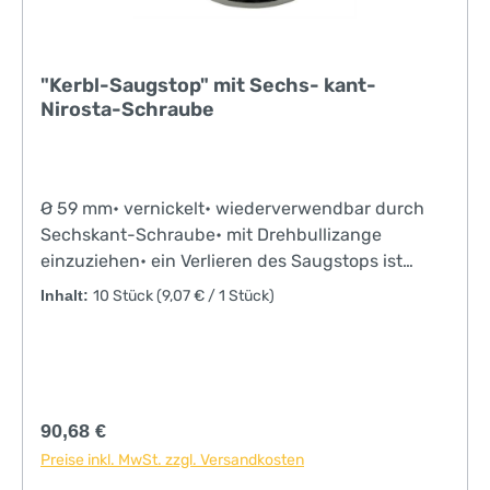
"Kerbl-Saugstop" mit Sechs- kant-
Nirosta-Schraube
Ø 59 mm• vernickelt• wiederverwendbar durch
Sechskant-Schraube• mit Drehbullizange
einzuziehen• ein Verlieren des Saugstops ist
ausgeschlossen• lokale Tierschutzbestimmungen
Inhalt:
10 Stück
(9,07 € / 1 Stück)
sind zu beachtenEin Verlieren ist
ausgeschlossen!
Regulärer Preis:
90,68 €
Preise inkl. MwSt. zzgl. Versandkosten