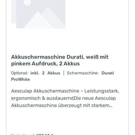
Akkuschermaschine Durati, weiß mit
pinkem Aufdruck, 2 Akkus
Optional:
inkl. 2 Akkus
|
Schermaschine:
Durati
ProWhite
Aesculap Akkuschermaschine – Leistungsstark,
ergonomisch & ausdauerndDie neue Aesculap
Akkuschermaschine überzeugt mit starkem
Lithium-Ionen-Akku (über 3h Laufzeit), hoher
Durchzugskraft und ergonomischem Design.
Müheloses Scheren auch bei dichtem oder
verschmutztem Fell. Dank geringem Gewicht ist