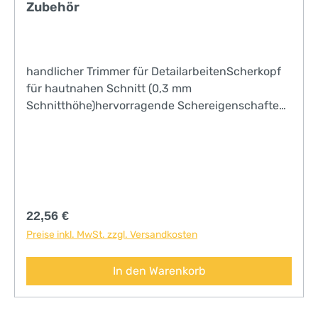
Zubehör
handlicher Trimmer für DetailarbeitenScherkopf
für hautnahen Schnitt (0,3 mm
Schnitthöhe)hervorragende Schereigenschaften
durch Edelstahl-Scherkopfkann auch mit
angestecktem Netzteil betrieben werdeninkl.
umfangreichem Zubehör
Regulärer Preis:
22,56 €
Preise inkl. MwSt. zzgl. Versandkosten
In den Warenkorb