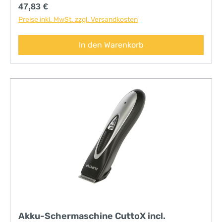
Ladezustands sowie Restkapazität des
Regulärer Preis:
47,83 €
Akkusstarker Li-Ion Akku mit 2.500 mAhkann
Preise inkl. MwSt. zzgl. Versandkosten
auch mit angestecktem Netzteil betrieben
werdennur für Detailschur
In den Warenkorb
Akku-Schermaschine CuttoX incl.