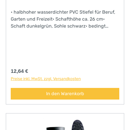
• halbhoher wasserdichter PVC Stiefel für Beruf,
Garten und Freizeit• Schafthöhe ca. 26 cm•
Schaft dunkelgrün, Sohle schwarz• bedingt
beständig gegen Öle, Säuren, Düngemittel,
Desinfektionsmittel sowie diverse Chemikalien•
mit DUNLOP Profilsohle• Innenfutter aus
pflegeleichtem Polyesterextra niedrige
Schafthöhe ca. 26 cm
Regulärer Preis:
12,64 €
Preise inkl. MwSt. zzgl. Versandkosten
In den Warenkorb