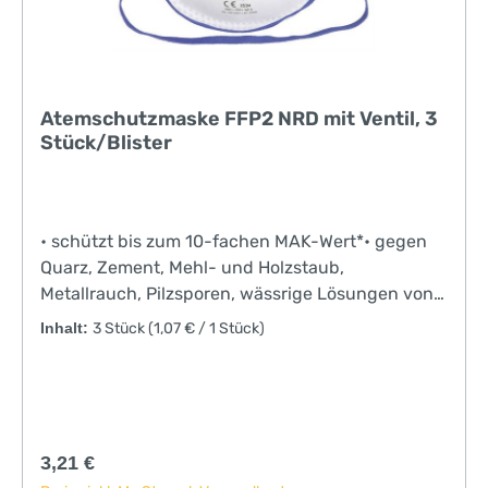
Atemschutzmaske FFP2 NRD mit Ventil, 3
Stück/Blister
• schützt bis zum 10-fachen MAK-Wert*• gegen
Quarz, Zement, Mehl- und Holzstaub,
Metallrauch, Pilzsporen, wässrige Lösungen von
Pflanzenschutzmitteln• Ausatemventil verringert
Inhalt:
3 Stück
(1,07 € / 1 Stück)
den Ausatemwiderstand, Feuchtigkeit und
Wärme können leichter entweichen• entspricht
EN149
Regulärer Preis:
3,21 €