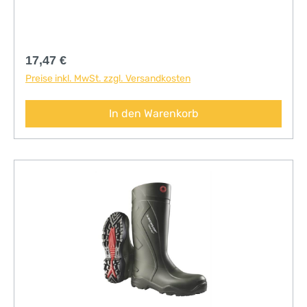
Chemikalien• CE geprüft
Regulärer Preis:
17,47 €
Preise inkl. MwSt. zzgl. Versandkosten
In den Warenkorb