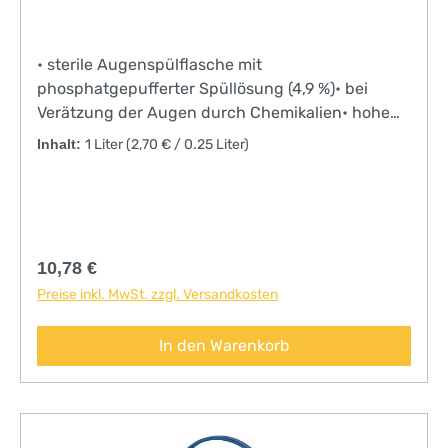
• sterile Augenspülflasche mit
phosphatgepufferter Spüllösung (4,9 %)• bei
Verätzung der Augen durch Chemikalien• hohe
Pufferkapazität, besonders schonend durch den
Inhalt:
1 Liter
(2,70 € / 0.25 Liter)
Verzicht auf körperfremde Bestandteile und
Konservierungsstoffe• für den mobilen Einsatz
oder zum Nachbefüllen von Stationen und
Notfallkoffern mit ergonomischer
Augenspülwanne und Staubkappe• Spülzeit: ca.
Regulärer Preis:
10,78 €
2,5 Minuten• Haltbarkeit: > 3 Jahre• entspricht
Preise inkl. MwSt. zzgl. Versandkosten
DIN EN 15154-4
In den Warenkorb