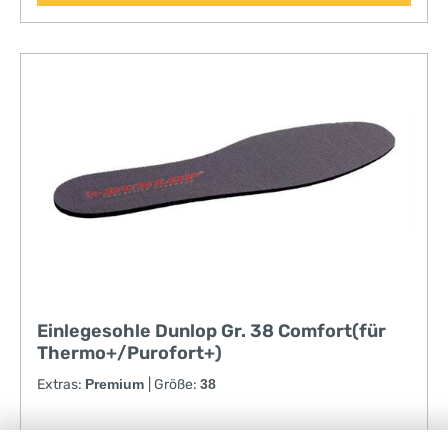
Zehenschutzkappe und Zwischensohle• leichtes
Purofort®-Material für langanhaltenden Komfort•
gemäß allen weltweit wichtigen
Sicherheitsnormen zertifiziert (EN ISO 20345:2011
S5 CI CR SRC | CSA Z195-14 PR SD | ASTM F2413-
17 M I/75 C/75 PR SD 100)
Einlegesohle Dunlop Gr. 38 Comfort(für
Thermo+/Purofort+)
Extras:
Premium
|
Größe:
38
• Absorption: die neuen Einlegesohlen können bis