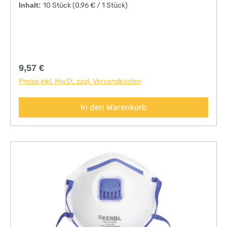
Pflanzenschutzmitteln• Ausatemventil verringert
Inhalt:
10 Stück
(0,96 € / 1 Stück)
den Ausatemwiderstand, Feuchtigkeit und
Wärme können leichter entweichen• entspricht
EN149
Regulärer Preis:
9,57 €
Preise inkl. MwSt. zzgl. Versandkosten
In den Warenkorb