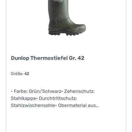
Dunlop Thermostiefel Gr. 42
Größe:
42
• Farbe: Grün/Schwarz• Zehenschutz:
Stahlkappe• Durchtrittschutz:
Stahlzwischensohle• Obermaterial aus
geschäumtem Polyurethan• Dunlop-Rotes
Innenfutter aus antibakteriellem Gewebe•
anatomisch geformte Premium Innensohle•