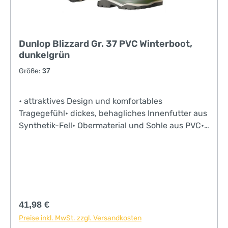
Dunlop Blizzard Gr. 37 PVC Winterboot,
dunkelgrün
Größe:
37
• attraktives Design und komfortables
Tragegefühl• dickes, behagliches Innenfutter aus
Synthetik-Fell• Obermaterial und Sohle aus PVC•
ausgezeichnete Isolierung gegen Kälte• farbig
abgesetzte, stoßdämpfende Zwischensohle•
wasserdichte Schnürstulpe• Farbe:
Grün/Schwarz• besonders griffige Außensohle
Regulärer Preis:
41,98 €
Preise inkl. MwSt. zzgl. Versandkosten