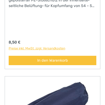
gepolsterter PE-Stoßschutz in der Innenseite•
seitliche Belüftung• für Kopfumfang von 54 – 59
cm• Bezug aus schwarzer Baumwolle• entspricht
EN812:2012
Regulärer Preis:
8,50 €
Preise inkl. MwSt. zzgl. Versandkosten
In den Warenkorb