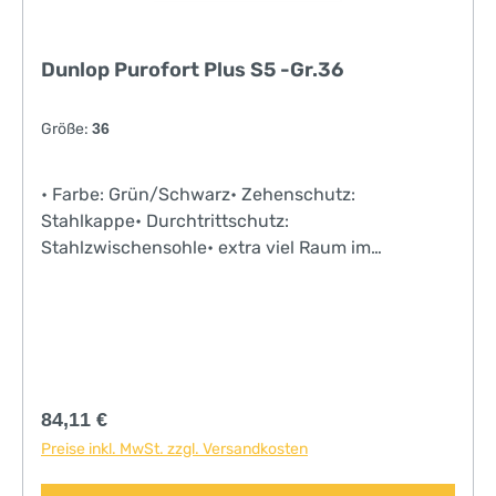
Dunlop Purofort Plus S5 -Gr.36
Größe:
36
• Farbe: Grün/Schwarz• Zehenschutz:
Stahlkappe• Durchtrittschutz:
Stahlzwischensohle• extra viel Raum im
Zehenbereich• anatomisch geformtes Fußbett•
Obermaterial aus geschäumtem Polyurethan•
Dunlop-Rotes Innenfutter aus antibakteriellem
Gewebe• anatomisch geformte Premium
Innensohle• rutschhemmende,
schmutzabweisende, einfach zu reinigende PU-
Regulärer Preis:
84,11 €
Profilsohle mit Leitertrittschutz• antistatisch•
Preise inkl. MwSt. zzgl. Versandkosten
bedingt öl-, benzin- und säurebeständig•
Purofort® Materialtechnologie sorgt für