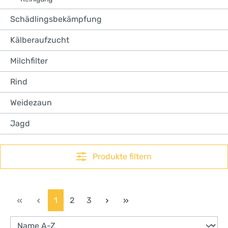
Schädlingsbekämpfung
Kälberaufzucht
Milchfilter
Rind
Weidezaun
Jagd
Produkte filtern
Seite
Seite
Seite
1
2
3