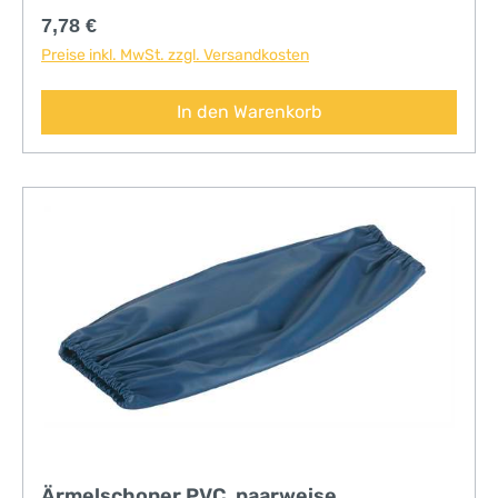
Regulärer Preis:
7,78 €
Preise inkl. MwSt. zzgl. Versandkosten
In den Warenkorb
Ärmelschoner PVC, paarweise