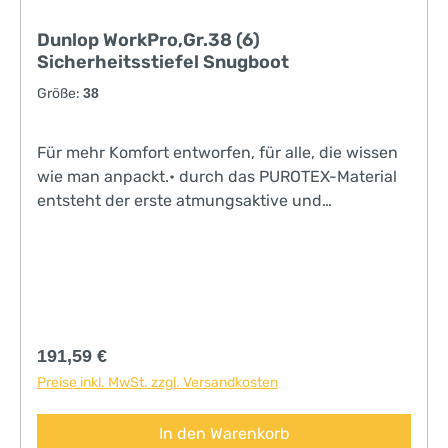
Dunlop WorkPro,Gr.38 (6)
Sicherheitsstiefel Snugboot
Größe:
38
Für mehr Komfort entworfen, für alle, die wissen
wie man anpackt.• durch das PUROTEX-Material
entsteht der erste atmungsaktive und
wasserdichte Stiefelschaft• leichtes,
verschleißfestes Oberteil für komfortables
Arbeiten von früh bis spät• hochwertiges
Purofort®-Material für maximale Sicherheit•
SRC-zertifizierte, rutschhemmende Außensohle,
um wirklich jedes Gelände zu erobern•
Regulärer Preis:
191,59 €
abriebbeständige und leicht zu reinigende
Preise inkl. MwSt. zzgl. Versandkosten
Außensohle• der stabile Halt umschließt Ihren Fuß
und sorgt bei jedem Schritt für biomechanische
In den Warenkorb
Unterstützung• leichte, metallfreie