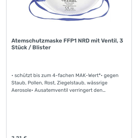
Atemschutzmaske FFP1 NRD mit Ventil, 3
Stück / Blister
• schützt bis zum 4-fachen MAK-Wert*• gegen
Staub, Pollen, Rost, Ziegelstaub, wässrige
Aerosole• Ausatemventil verringert den
Ausatemwiderstand, Feuchtigkeit und Wärme
können leichter entweichen• entspricht EN149
Regulärer Preis: