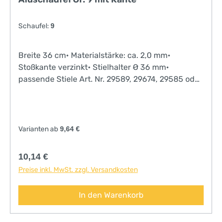
Schaufel:
9
Breite 36 cm• Materialstärke: ca. 2,0 mm•
Stoßkante verzinkt• Stielhalter Ø 36 mm•
passende Stiele Art. Nr. 29589, 29674, 29585 oder
29581
Varianten ab
9,64 €
Regulärer Preis:
10,14 €
Preise inkl. MwSt. zzgl. Versandkosten
In den Warenkorb