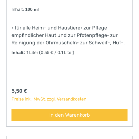
Inhalt:
100 ml
• für alle Heim- und Haustiere• zur Pflege
empfindlicher Haut und zur Pfotenpflege• zur
Reinigung der Ohrmuscheln• zur Schweif-, Huf-
und Fellpflege bei Pferden• gute
Inhalt:
1 Liter
(0,55 € / 0.1 Liter)
Verträglichkeitvon Tierärzten empfohlen
Regulärer Preis:
5,50 €
Preise inkl. MwSt. zzgl. Versandkosten
In den Warenkorb