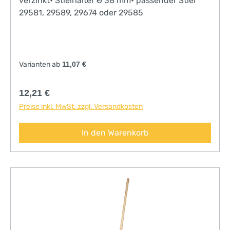
verzinkt• Stielhalter Ø 38 mm• passender Stiel
29581, 29589, 29674 oder 29585
Varianten ab
11,07 €
Regulärer Preis:
12,21 €
Preise inkl. MwSt. zzgl. Versandkosten
In den Warenkorb