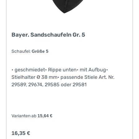
Bayer. Sandschaufeln Gr. 5
Schaufel:
Größe 5
• geschmiedet• Rippe unten• mit Aufbug•
Stielhalter Ø 38 mm• passende Stiele Art. Nr.
29589, 29674, 29585 oder 29581
Varianten ab
15,64 €
Regulärer Preis:
16,35 €