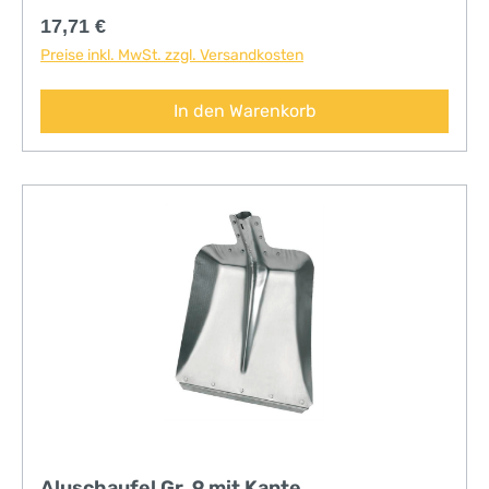
Regulärer Preis:
17,71 €
Preise inkl. MwSt. zzgl. Versandkosten
In den Warenkorb
Aluschaufel Gr. 9 mit Kante