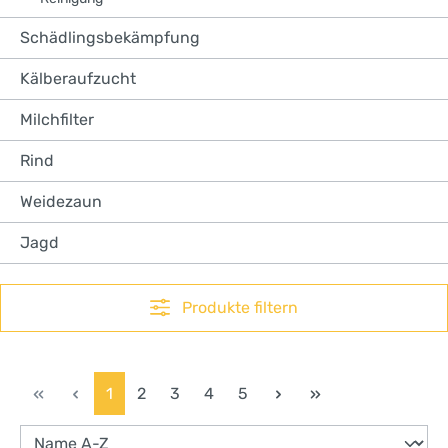
Schädlingsbekämpfung
Kälberaufzucht
Milchfilter
Rind
Weidezaun
Jagd
Produkte filtern
Seite
Seite
Seite
Seite
Seite
1
2
3
4
5