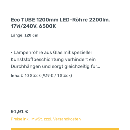
Eco TUBE 1200mm LED-Röhre 2200lm,
17W/240V, 6500K
Länge:
120 cm
• Lampenröhre aus Glas mit spezieller
Kunststoffbeschichtung verhindert ein
Durchhängen und sorgt gleichzeitig fur
optimalen Splitterschutz• sehr hoher
Inhalt:
10 Stück
(9,19 € / 1 Stück)
Leuchtwinkel sorgt fur besonders homogene
Ausleuchtung• flackerfrei, dadurch auch fur
Geflugel mit hohem Sehauflösungsvermögen
geeignet• sehr effizient durch hohe
Lichtausbeute• nur geeignet fur Leuchten mit
Regulärer Preis:
91,91 €
konventionellem elektromagnetischem
Preise inkl. MwSt. zzgl. Versandkosten
Vorschaltgerät (KVG/VVG)• nicht dimmbar• 5
Jahre Garantie• TÜV geprüftflackerfreiLED-